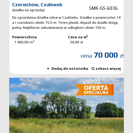
Czernichów,
Czułówek
SMK-GS-6036
działka na sprzedaż
Do sprzedania działka rolna w Czułówku. Działka o powierzchni 14
a i szerokości około 15,5 m. Teren płaski, dojazd do działki drogą
polną. Najbliższe zabudowania w odległości około 150 m.
2
Powierzchnia
Cena za m
2
1 400,00 m
50,00 zł
70 000
cena
zł
Dodaj do notatnika
zobacz więcej