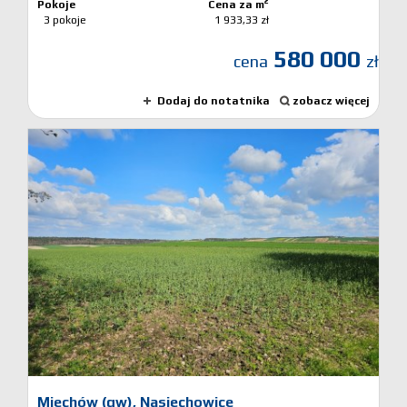
2
Pokoje
Cena za m
3 pokoje
1 933,33 zł
580 000
cena
zł
Dodaj do notatnika
zobacz więcej
Miechów (gw),
Nasiechowice