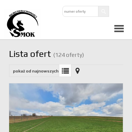
Strona
Lista ofert
(124 oferty)
główna
pokaż od najnowszych
O
firmie
Oferta
Mieszkan