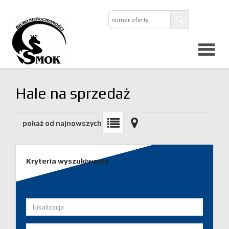
Strona
Hale na sprzedaż
główna
pokaż od najnowszych
O
firmie
Kryteria wyszukiwania
Oferta
Mieszkan