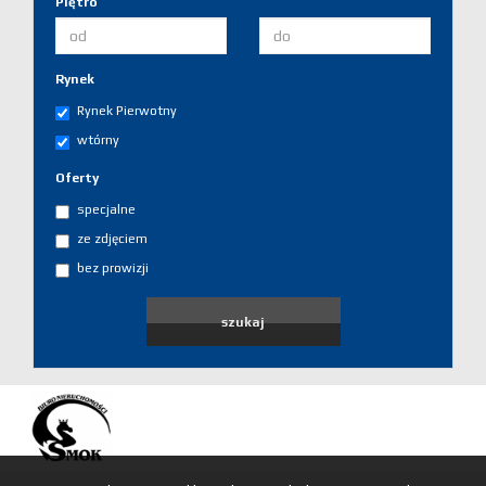
Piętro
Kalkulato
kosztów
Rynek
Rynek Pierwotny
Partnerz
wtórny
Oferty
Notatnik
specjalne
ze zdjęciem
Kontakt
bez prowizji