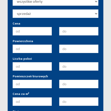
Domy
Dzialki
Cena
Lokale
Zgłoś
Powierzchnia
ofertę
Liczba pokoi
Zgłoś
Pomieszczeń biurowych
ofertę
Zgłoś
2
Cena za m
poszukiw