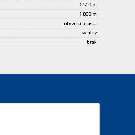
1 500 m
1 000 m
obrzeża miasta
w ulicy
brak