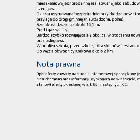
mieszkaniową jednorodzinną realizowaną jako zabudowa 
szeregowa.
Działka usytuowana bezpośrednio przy drodze powiatowe
przylega do drogi gminnej (nieurządzona, polna).
Szerokość działki to około 16,5 m.
Prąd i gaz w ulicy.
Bardzo szybko rozwijająca się okolica, w otoczeniu now
oraz usługowa.
W pobliżu szkoła, przedszkole, kilka sklepów i restauracj
Do węzła obwodnicy Krakowa około 2 km.
Nota prawna
Opis oferty zawarty na stronie internetowej sporządzany j
nieruchomości oraz informacji uzyskanych od właściciela, mo
stanowi oferty określonej w art. 66 i następnych K.C.