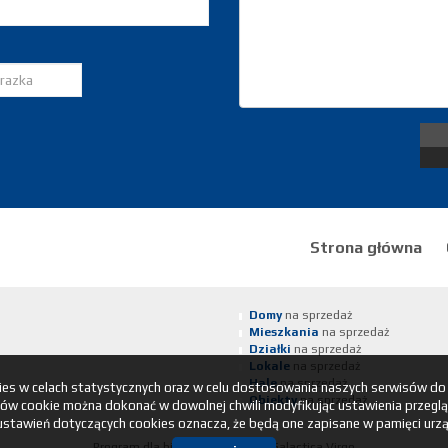
Strona główna
Domy
na sprzedaż
Mieszkania
na sprzedaż
Działki
na sprzedaż
Lokale
na sprzedaż
Hale
na sprzedaż
kies w celach statystycznych oraz w celu dostosowania naszych serwisów do
Obiekty
na sprzedaż
ów cookie można dokonać w dowolnej chwili modyfikując ustawienia przegląda
ustawień dotyczących cookies oznacza, że będą one zapisane w pamięci urzą
Program dla biur nieruchomości
Galactica Virgo