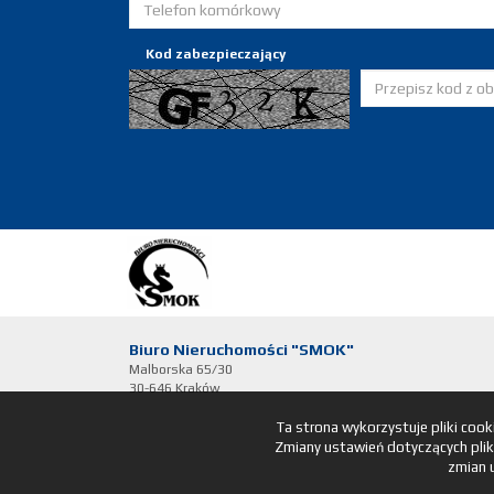
Kod zabezpieczający
Biuro Nieruchomości "SMOK"
Malborska 65/30
30-646 Kraków
Ta strona wykorzystuje pliki coo
Zmiany ustawień dotyczących plik
zmian 