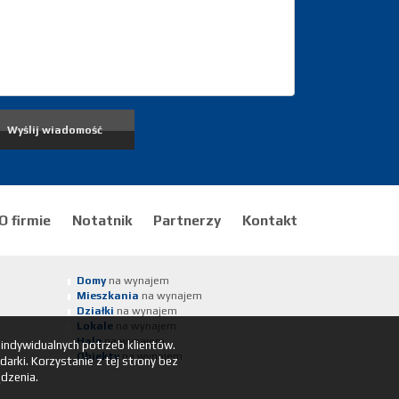
O firmie
Notatnik
Partnerzy
Kontakt
Domy
na wynajem
Mieszkania
na wynajem
Działki
na wynajem
Lokale
na wynajem
Hale
na wynajem
 indywidualnych potrzeb klientów.
Obiekty
na wynajem
rki. Korzystanie z tej strony bez
dzenia.