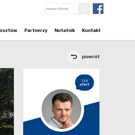
kosztów
Partnerzy
Notatnik
Kontakt
powrót
124
ofert