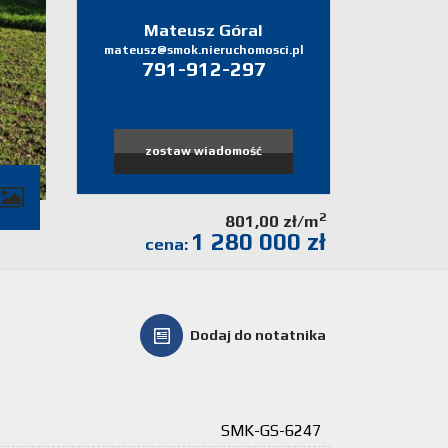
Mateusz Góral
mateusz@smok.nieruchomosci.pl
791-912-297
zostaw wiadomość
2
801,00 zł/m
1 280 000 zł
cena:
Dodaj do notatnika
SMK-GS-6247