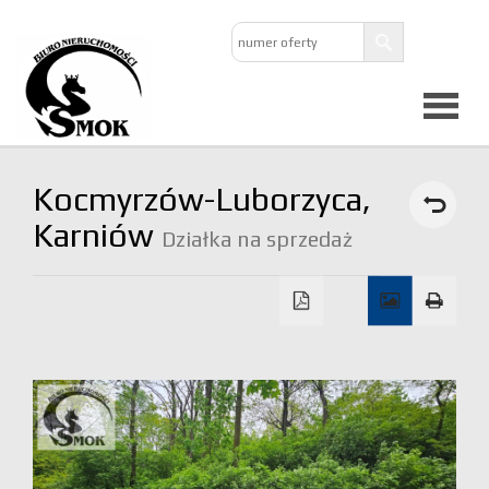
Strona
Kocmyrzów-Luborzyca,
główna
Karniów
Działka na sprzedaż
O
firmie
Oferta
Mieszkan