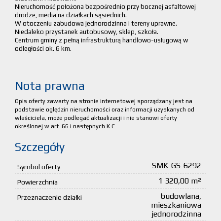
Nieruchomość położona bezpośrednio przy bocznej asfaltowej
drodze, media na działkach sąsiednich.
W otoczeniu zabudowa jednorodzinna i tereny uprawne.
Niedaleko przystanek autobusowy, sklep, szkoła.
Centrum gminy z pełną infrastrukturą handlowo-usługową w
odległości ok. 6 km.
Nota prawna
Opis oferty zawarty na stronie internetowej sporządzany jest na
podstawie oględzin nieruchomości oraz informacji uzyskanych od
właściciela, może podlegać aktualizacji i nie stanowi oferty
określonej w art. 66 i następnych K.C.
Szczegóły
SMK-GS-6292
Symbol oferty
1 320,00 m²
Powierzchnia
budowlana,
Przeznaczenie działki
mieszkaniowa
jednorodzinna