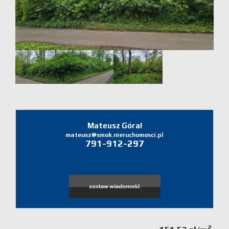
Domy
Dzialki
Lokale
Zgłoś
ofertę
Mateusz Góral
Zgłoś
mateusz@smok.nieruchomosci.pl
791-912-297
ofertę
Zgłoś
zostaw wiadomość
poszukiw
2