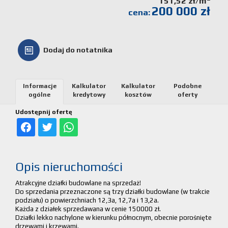
151,52 zł/m
200 000 zł
Kalkulato
cena:
kosztów
Dodaj do notatnika
Partnerz
Notatnik
Informacje
Kalkulator
Kalkulator
Podobne
ogólne
kredytowy
kosztów
oferty
Kontakt
Udostępnij ofertę
Opis nieruchomości
Atrakcyjne działki budowlane na sprzedaż!
Do sprzedania przeznaczone są trzy działki budowlane (w trakcie
podziału) o powierzchniach 12,3a, 12,7a i 13,2a.
Każda z działek sprzedawana w cenie 150000 zł.
Działki lekko nachylone w kierunku północnym, obecnie porośnięte
drzewami i krzewami.