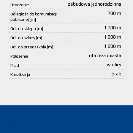
zabudowa jednorodzinna
Otoczenie
700 m
Odległość do komunikacji
publicznej [m]
1 300 m
Odl. do sklepu [m]
1 800 m
Odl. do szkoły [m]
1 800 m
Odl. do przedszkola [m]
obrzeża miasta
Położenie
w ulicy
Prąd
brak
Kanalizacja
Napisz do nas