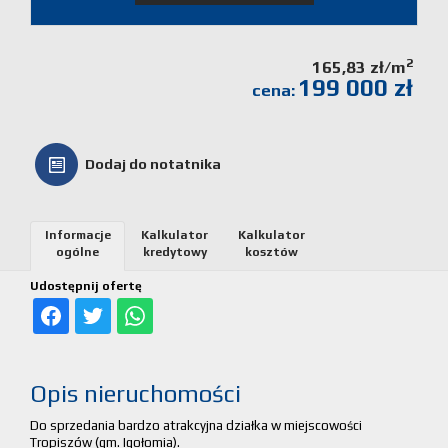
Kalkulato
2
165,83 zł/m
kosztów
199 000 zł
cena:
Partnerz
Dodaj do notatnika
Notatnik
Kontakt
Informacje
Kalkulator
Kalkulator
ogólne
kredytowy
kosztów
Udostępnij ofertę
Opis nieruchomości
Do sprzedania bardzo atrakcyjna działka w miejscowości
Tropiszów (gm. Igołomia).