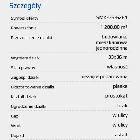
Szczegóły
SMK-GS-6261
Symbol oferty
1 200,00 m²
Powierzchnia
budowlana,
Przeznaczenie działki
mieszkaniowa
jednorodzinna
33x36 m
Wymiary działki
własność
Stan prawny
niezagospodarowana
Zagosp. działki
płaska
Ukształtowanie działki
prostokąt
Kształt działki
brak
Ogrodzenie działki
w ulicy
Gaz
w ulicy
Woda
asfalt
Dojazd