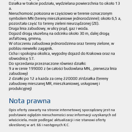
Działka w trakcie podziału, wydzielana powierzchnia to około 13
a.
Nieruchomość położona w częściowo w terenie oznaczonym
symbolem MN (tereny mieszkaniowe jednorodzinne); około 6,5 a,
pozostała część to tereny zieleni nieurządzonej (ZE).
Druga linia zabudowy, w ulicy prąd, gaz i woda.
Dojazd drogą służebną na odcinku około 30 m, dalej drogą
asfaltową, gminną.
W otoczeniu zabudowa jednorodzinna oraz tereny zielone, w
pobliżu niewielki zagajnik.
Cicha i spokojna okolica, wygodny dojazd do Krakowa oraz na
obwodnicę S7.
Do sprzedania przeznaczone również działki:
9 a w cenie 199000 z (w całości budowlana MN, , pierwsza linia
zabudowy)
2 działki po 12 a każda za cenę 220000 zł/działka (tereny
zabudowy mieszanej MR, mieszkaniowej, usługowej i
produkcyjnej)
Nota prawna
Opis oferty zawarty na stronie internetowej sporządzany jest na
podstawie oględzin nieruchomości oraz informacji uzyskanych od
właściciela, może podlegać aktualizacji i nie stanowi oferty
określonej w art. 66 i następnych K.C.