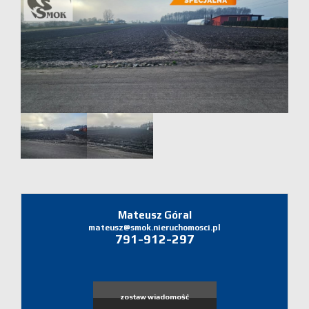
Domy
Dzialki
Lokale
Zgłoś
ofertę
Zgłoś
Mateusz Góral
ofertę
mateusz@smok.nieruchomosci.pl
791-912-297
Zgłoś
poszukiw
zostaw wiadomość