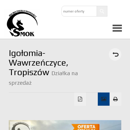
Strona
Igołomia-
główna
Wawrzeńczyce,
Tropiszów
Działka na
O
sprzedaż
firmie
Oferta
Mieszkan