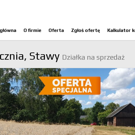
 główna
O firmie
Oferta
Zgłoś ofertę
Kalkulator 
cznia,
Stawy
Działka na sprzedaż