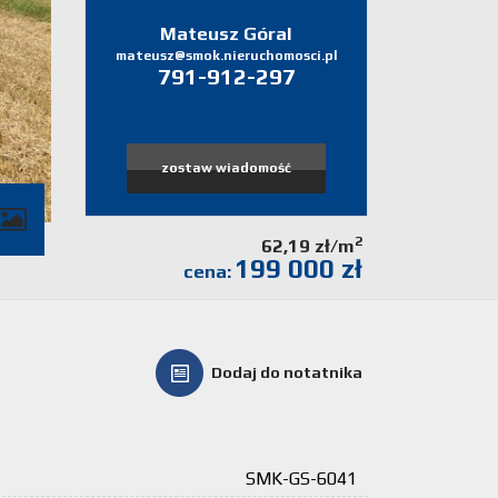
Mateusz Góral
mateusz@smok.nieruchomosci.pl
791-912-297
zostaw wiadomość
2
62,19 zł/m
199 000 zł
cena:
Dodaj do notatnika
SMK-GS-6041