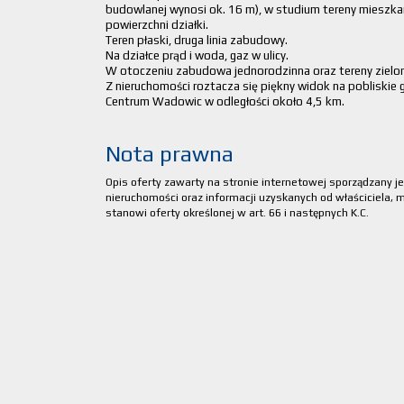
budowlanej wynosi ok. 16 m), w studium tereny mieszka
powierzchni działki.
Teren płaski, druga linia zabudowy.
Na działce prąd i woda, gaz w ulicy.
W otoczeniu zabudowa jednorodzinna oraz tereny zielo
Z nieruchomości roztacza się piękny widok na pobliskie g
Centrum Wadowic w odległości około 4,5 km.
Nota prawna
Opis oferty zawarty na stronie internetowej sporządzany j
nieruchomości oraz informacji uzyskanych od właściciela, mo
stanowi oferty określonej w art. 66 i następnych K.C.