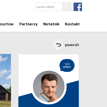
kosztów
Partnerzy
Notatnik
Kontakt
powrót
124
ofert