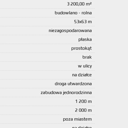
3 200,00 m²
budowlano - rolna
53x63 m
niezagospodarowana
płaska
prostokąt
brak
w ulicy
na działce
droga utwardzona
zabudowa jednorodzinna
1 200 m
2 000 m
poza miastem
na działce