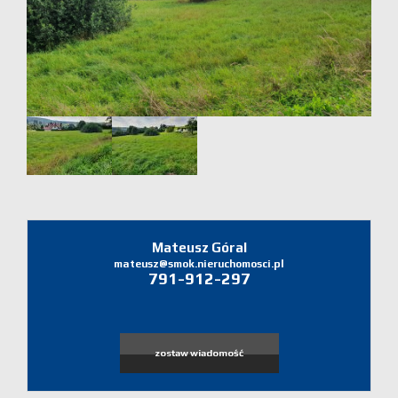
Domy
Dzialki
Lokale
Zgłoś
ofertę
Zgłoś
Mateusz Góral
mateusz@smok.nieruchomosci.pl
791-912-297
ofertę
Zgłoś
zostaw wiadomość
poszukiw