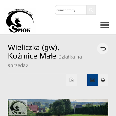
Strona
Wieliczka (gw),
główna
Koźmice Małe
Działka na
sprzedaż
O
firmie
Oferta
Mieszkan