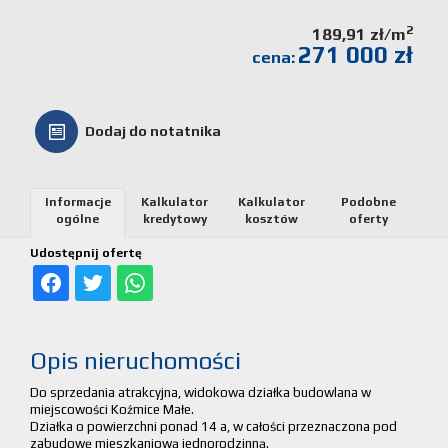
Kalkulato
2
189,91 zł/m
271 000 zł
cena:
kosztów
Partnerz
Dodaj do notatnika
Notatnik
Informacje
Kalkulator
Kalkulator
Podobne
ogólne
kredytowy
kosztów
oferty
Kontakt
Udostępnij ofertę
Opis nieruchomości
Do sprzedania atrakcyjna, widokowa działka budowlana w
miejscowości Koźmice Małe.
Działka o powierzchni ponad 14 a, w całości przeznaczona pod
zabudowę mieszkaniową jednorodzinną.