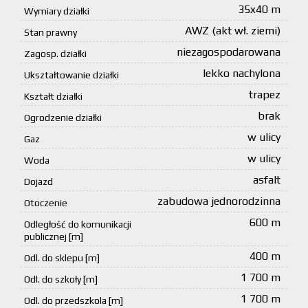
35x40 m
Wymiary działki
AWZ (akt wł. ziemi)
Stan prawny
niezagospodarowana
Zagosp. działki
lekko nachylona
Ukształtowanie działki
trapez
Kształt działki
brak
Ogrodzenie działki
w ulicy
Gaz
w ulicy
Woda
asfalt
Dojazd
zabudowa jednorodzinna
Otoczenie
600 m
Odległość do komunikacji
publicznej [m]
400 m
Odl. do sklepu [m]
1 700 m
Odl. do szkoły [m]
1 700 m
Odl. do przedszkola [m]