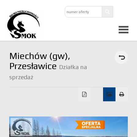
Strona
Miechów (gw),
główna
Przesławice
Działka na
sprzedaż
O
firmie
Oferta
Mieszkan