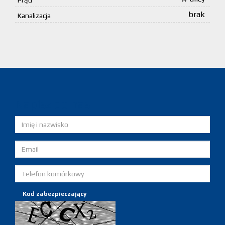
Prąd
brak
Kanalizacja
Napisz do nas
Kod zabezpieczający