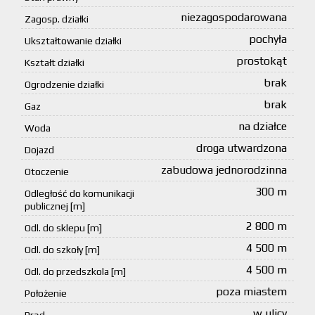
niezagospodarowana
Zagosp. działki
pochyła
Ukształtowanie działki
prostokąt
Kształt działki
brak
Ogrodzenie działki
brak
Gaz
na działce
Woda
droga utwardzona
Dojazd
zabudowa jednorodzinna
Otoczenie
300 m
Odległość do komunikacji
publicznej [m]
2 800 m
Odl. do sklepu [m]
4 500 m
Odl. do szkoły [m]
4 500 m
Odl. do przedszkola [m]
poza miastem
Położenie
w ulicy