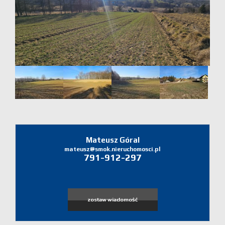
Domy
Dzialki
Lokale
Zgłoś
ofertę
Zgłoś
Mateusz Góral
mateusz@smok.nieruchomosci.pl
791-912-297
ofertę
Zgłoś
zostaw wiadomość
poszukiw