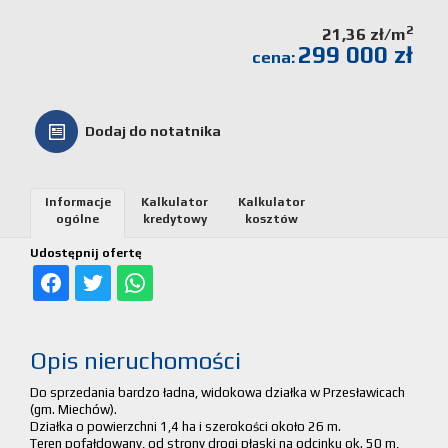
Kalkulato
2
21,36 zł/m
299 000 zł
cena:
kosztów
Partnerz
Dodaj do notatnika
Notatnik
Informacje
Kalkulator
Kalkulator
ogólne
kredytowy
kosztów
Kontakt
Udostępnij ofertę
Opis nieruchomości
Do sprzedania bardzo ładna, widokowa działka w Przesławicach
(gm. Miechów).
Działka o powierzchni 1,4 ha i szerokości około 26 m.
Teren pofałdowany, od strony drogi płaski na odcinku ok. 50 m,