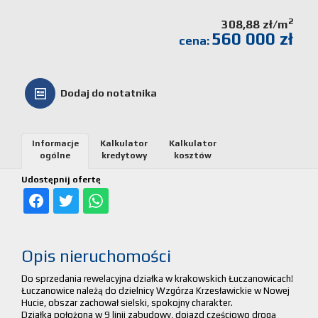
Kalkulato
2
308,88 zł/m
560 000 zł
cena:
kosztów
Partnerz
Dodaj do notatnika
Notatnik
Informacje
Kalkulator
Kalkulator
ogólne
kredytowy
kosztów
Kontakt
Udostępnij ofertę
Opis nieruchomości
Do sprzedania rewelacyjna działka w krakowskich Łuczanowicach!
Łuczanowice należą do dzielnicy Wzgórza Krzesławickie w Nowej
Hucie, obszar zachował sielski, spokojny charakter.
Działka położona w 9 linii zabudowy, dojazd częściowo drogą