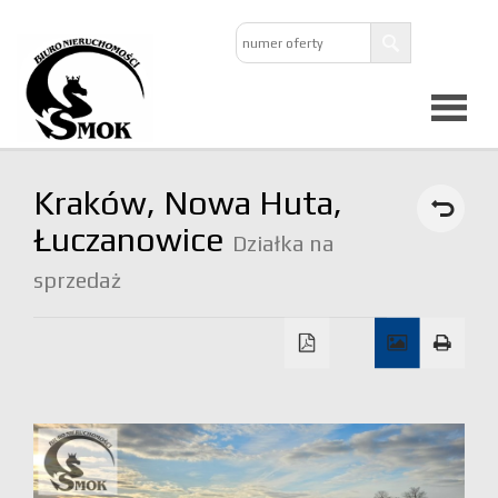
Strona
Kraków,
Nowa Huta,
główna
Łuczanowice
Działka na
sprzedaż
O
firmie
Oferta
Mieszkan