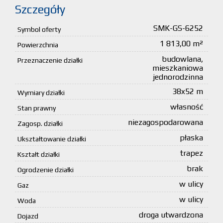
Szczegóły
SMK-GS-6252
Symbol oferty
1 813,00 m²
Powierzchnia
budowlana,
Przeznaczenie działki
mieszkaniowa
jednorodzinna
38x52 m
Wymiary działki
własność
Stan prawny
niezagospodarowana
Zagosp. działki
płaska
Ukształtowanie działki
trapez
Kształt działki
brak
Ogrodzenie działki
w ulicy
Gaz
w ulicy
Woda
droga utwardzona
Dojazd