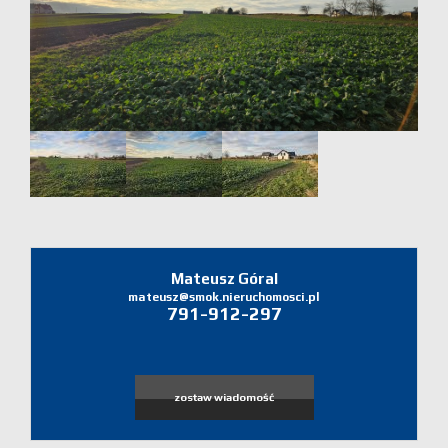
Domy
Dzialki
Lokale
Zgłoś
ofertę
Zgłoś
Mateusz Góral
mateusz@smok.nieruchomosci.pl
791-912-297
ofertę
Zgłoś
zostaw wiadomość
poszukiw