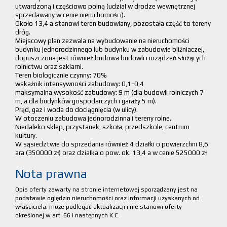
utwardzoną i częściowo polną (udział w drodze wewnętrznej
sprzedawany w cenie nieruchomości).
Około 13,4 a stanowi teren budowlany, pozostała część to tereny
dróg.
Miejscowy plan zezwala na wybudowanie na nieruchomości
budynku jednorodzinnego lub budynku w zabudowie bliźniaczej,
dopuszczona jest również budowa budowli i urządzeń służących
rolnictwu oraz szklarni.
Teren biologicznie czynny: 70%
wskaźnik intensywności zabudowy: 0,1-0,4
maksymalna wysokość zabudowy: 9 m (dla budowli rolniczych 7
m, a dla budynków gospodarczych i garaży 5 m).
Prąd, gaz i woda do dociągnięcia (w ulicy).
W otoczeniu zabudowa jednorodzinna i tereny rolne.
Niedaleko sklep, przystanek, szkoła, przedszkole, centrum
kultury.
W sąsiedztwie do sprzedania również 4 działki o powierzchni 8,6
ara (350000 zł) oraz działka o pow. ok. 13,4 a w cenie 525000 zł
Nota prawna
Opis oferty zawarty na stronie internetowej sporządzany jest na
podstawie oględzin nieruchomości oraz informacji uzyskanych od
właściciela, może podlegać aktualizacji i nie stanowi oferty
określonej w art. 66 i następnych K.C.