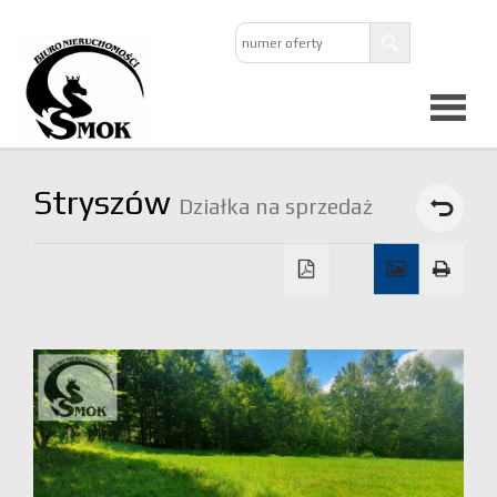
Strona
Stryszów
Działka na sprzedaż
główna
O
firmie
Oferta
Mieszkan