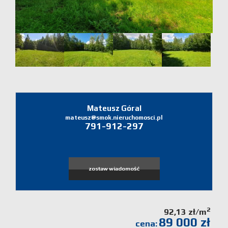
Domy
Dzialki
Lokale
Zgłoś
ofertę
Mateusz Góral
mateusz@smok.nieruchomosci.pl
791-912-297
Zgłoś
ofertę
zostaw wiadomość
Zgłoś
2
92,13 zł/m
poszukiw
89 000 zł
cena: