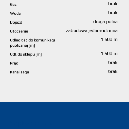
brak
Gaz
brak
Woda
droga polna
Dojazd
zabudowa jednorodzinna
Otoczenie
1 500 m
Odległość do komunikacji
publicznej [m]
1 500 m
Odl. do sklepu [m]
brak
Prąd
brak
Kanalizacja
Napisz do nas