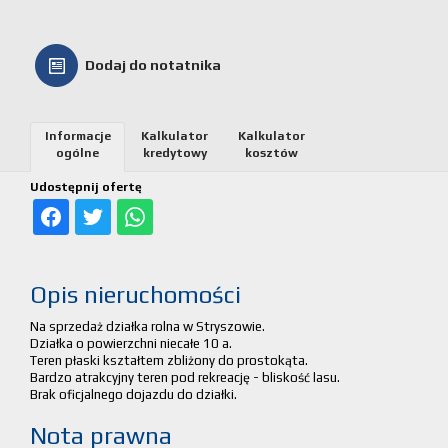
Kalkulato
Dodaj do notatnika
kosztów
Partnerz
Informacje
Kalkulator
Kalkulator
ogólne
kredytowy
kosztów
Notatnik
Udostępnij ofertę
Kontakt
Opis nieruchomości
Na sprzedaż działka rolna w Stryszowie.
Działka o powierzchni niecałe 10 a.
Teren płaski kształtem zbliżony do prostokąta.
Bardzo atrakcyjny teren pod rekreację - bliskość lasu.
Brak oficjalnego dojazdu do działki.
Nota prawna