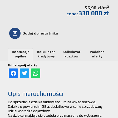
Kalkulato
2
56,90 zł/m
330 000 zł
cena:
kosztów
Partnerz
Dodaj do notatnika
Notatnik
Informacje
Kalkulator
Kalkulator
Podobne
ogólne
kredytowy
kosztów
oferty
Kontakt
Udostępnij ofertę
Opis nieruchomości
Do sprzedania działka budowlano - rolna w Radziszowie.
Działka o powierzchni 58 a, dodatkowo w cenie sprzedawany
udział w drodze dojazdowej.
Na działce znajduje się stodoła przeznaczona do wyburzenia.