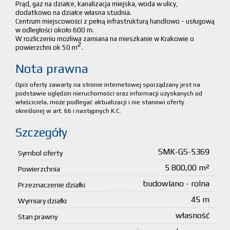
Prąd, gaz na działce, kanalizacja miejska, woda w ulicy,
dodatkowo na działce własna studnia.
Centrum miejscowości z pełną infrastrukturą handlowo - usługową
w odległości około 600 m.
W rozliczeniu możliwa zamiana na mieszkanie w Krakowie o
2
powierzchni ok 50 m
.
Nota prawna
Opis oferty zawarty na stronie internetowej sporządzany jest na
podstawie oględzin nieruchomości oraz informacji uzyskanych od
właściciela, może podlegać aktualizacji i nie stanowi oferty
określonej w art. 66 i następnych K.C.
Szczegóły
SMK-GS-5369
Symbol oferty
5 800,00 m²
Powierzchnia
budowlano - rolna
Przeznaczenie działki
45 m
Wymiary działki
własność
Stan prawny