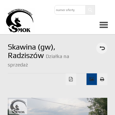
Strona
Skawina (gw),
główna
Radziszów
Działka na
sprzedaż
O
firmie
Oferta
Mieszkan