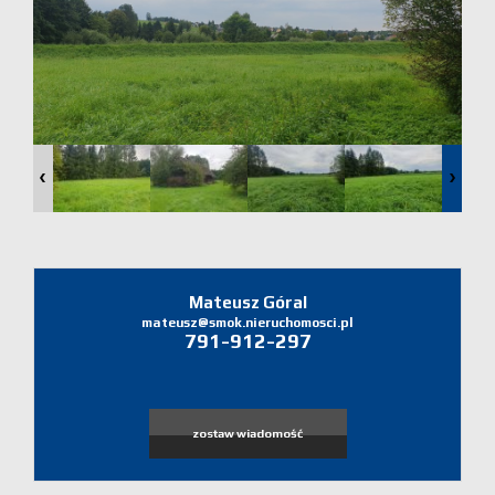
Domy
Dzialki
Lokale
Zgłoś
ofertę
Zgłoś
Mateusz Góral
mateusz@smok.nieruchomosci.pl
791-912-297
ofertę
Zgłoś
zostaw wiadomość
poszukiw