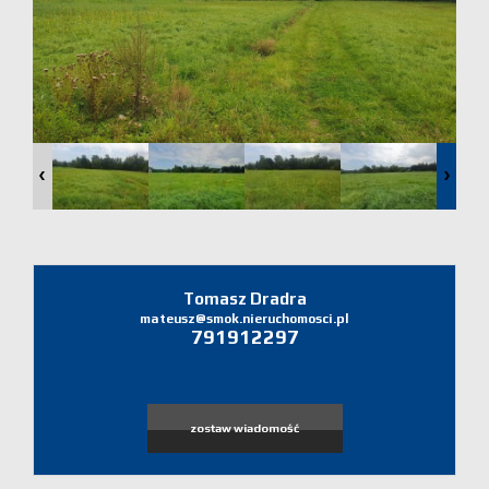
Domy
Dzialki
Lokale
Zgłoś
ofertę
Zgłoś
Tomasz Dradra
mateusz@smok.nieruchomosci.pl
791912297
ofertę
Zgłoś
zostaw wiadomość
poszukiw