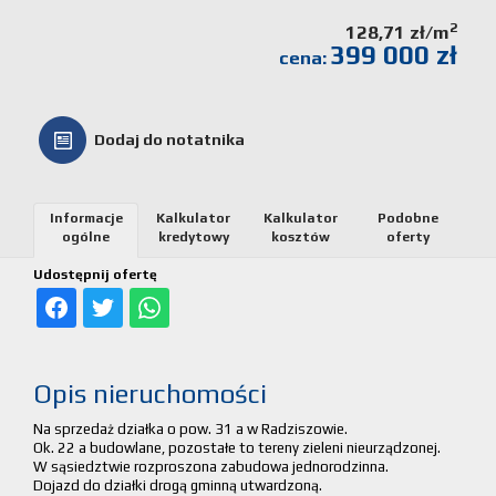
Kalkulato
2
128,71 zł/m
399 000 zł
cena:
kosztów
Partnerz
Dodaj do notatnika
Notatnik
Informacje
Kalkulator
Kalkulator
Podobne
ogólne
kredytowy
kosztów
oferty
Kontakt
Udostępnij ofertę
Opis nieruchomości
Na sprzedaż działka o pow. 31 a w Radziszowie.
Ok. 22 a budowlane, pozostałe to tereny zieleni nieurządzonej.
W sąsiedztwie rozproszona zabudowa jednorodzinna.
Dojazd do działki drogą gminną utwardzoną.