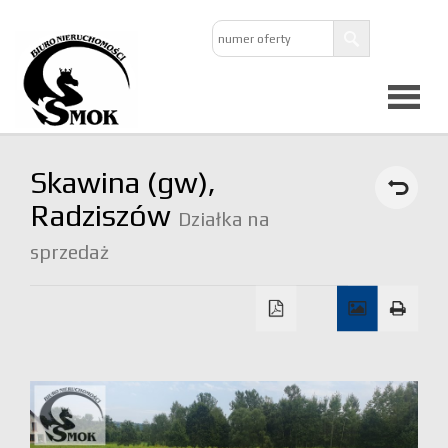
Strona
Skawina (gw),
główna
Radziszów
Działka na
sprzedaż
O
firmie
Oferta
Mieszkan