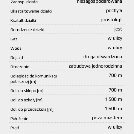
niezagospodarowana
Zagosp. działki
pochyła
Ukształtowanie działki
prostokąt
Kształt działki
jest
Ogrodzenie działki
w ulicy
Gaz
w ulicy
Woda
droga utwardzona
Dojazd
zabudowa jednorodzinna
Otoczenie
700 m
Odległość do komunikacji
publicznej [m]
700 m
Odl. do sklepu [m]
1 500 m
Odl. do szkoły [m]
1 600 m
Odl. do przedszkola [m]
poza miastem
Położenie
w ulicy
Prąd