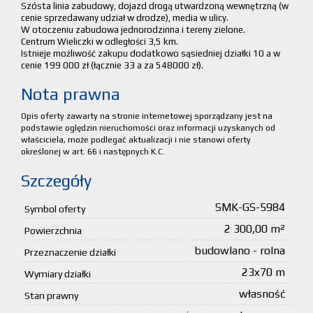
Szósta linia zabudowy, dojazd drogą utwardzoną wewnętrzną (w
cenie sprzedawany udział w drodze), media w ulicy.
W otoczeniu zabudowa jednorodzinna i tereny zielone.
Centrum Wieliczki w odległości 3,5 km.
Istnieje możliwość zakupu dodatkowo sąsiedniej działki 10 a w
cenie 199 000 zł (łącznie 33 a za 548000 zł).
Nota prawna
Opis oferty zawarty na stronie internetowej sporządzany jest na
podstawie oględzin nieruchomości oraz informacji uzyskanych od
właściciela, może podlegać aktualizacji i nie stanowi oferty
określonej w art. 66 i następnych K.C.
Szczegóły
SMK-GS-5984
Symbol oferty
2 300,00 m²
Powierzchnia
budowlano - rolna
Przeznaczenie działki
23x70 m
Wymiary działki
własność
Stan prawny