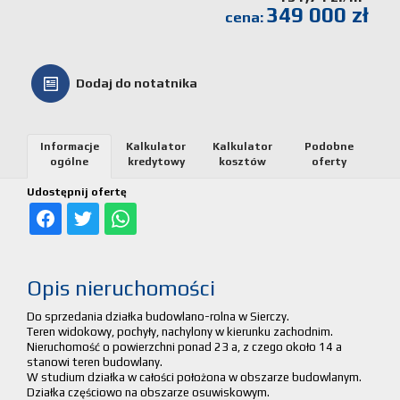
349 000 zł
cena:
Kalkulato
kosztów
Dodaj do notatnika
Partnerz
Informacje
Kalkulator
Kalkulator
Podobne
Notatnik
ogólne
kredytowy
kosztów
oferty
Udostępnij ofertę
Kontakt
Opis nieruchomości
Do sprzedania działka budowlano-rolna w Sierczy.
Teren widokowy, pochyły, nachylony w kierunku zachodnim.
Nieruchomość o powierzchni ponad 23 a, z czego około 14 a
stanowi teren budowlany.
W studium działka w całości położona w obszarze budowlanym.
Działka częściowo na obszarze osuwiskowym.