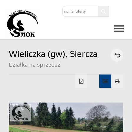
Strona
Wieliczka (gw),
Siercza
główna
Działka na sprzedaż
O
firmie
Oferta
Mieszkan