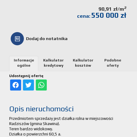
Kalkulato
2
90,91 zł/m
550 000 zł
cena:
kosztów
Partnerz
Dodaj do notatnika
Notatnik
Informacje
Kalkulator
Kalkulator
Podobne
ogólne
kredytowy
kosztów
oferty
Kontakt
Udostępnij ofertę
Opis nieruchomości
Przedmiotem sprzedaży jest działka rolna w miejscowości
Radziszów (gmina Skawina).
Teren bardzo widokowy.
Działka o powierzchni 60,5 a.