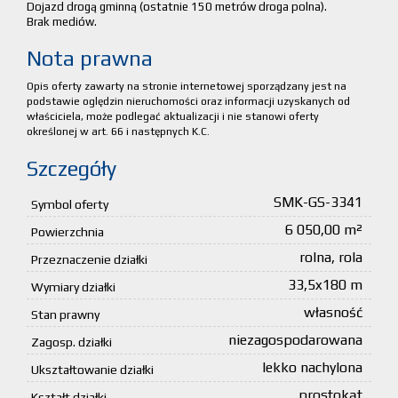
Dojazd drogą gminną (ostatnie 150 metrów droga polna).
Brak mediów.
Nota prawna
Opis oferty zawarty na stronie internetowej sporządzany jest na
podstawie oględzin nieruchomości oraz informacji uzyskanych od
właściciela, może podlegać aktualizacji i nie stanowi oferty
określonej w art. 66 i następnych K.C.
Szczegóły
SMK-GS-3341
Symbol oferty
6 050,00 m²
Powierzchnia
rolna, rola
Przeznaczenie działki
33,5x180 m
Wymiary działki
własność
Stan prawny
niezagospodarowana
Zagosp. działki
lekko nachylona
Ukształtowanie działki
prostokąt
Kształt działki