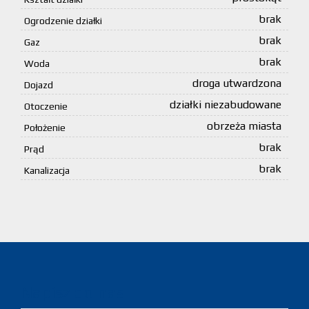
brak
Ogrodzenie działki
brak
Gaz
brak
Woda
droga utwardzona
Dojazd
działki niezabudowane
Otoczenie
obrzeża miasta
Położenie
brak
Prąd
brak
Kanalizacja
Napisz do nas