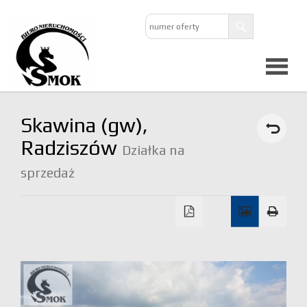
Strona
Skawina (gw),
główna
Radziszów
Działka na
sprzedaż
O
firmie
Oferta
Mieszkan